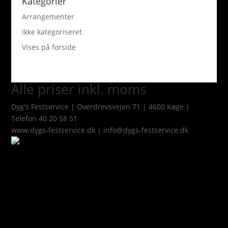
Kategorier
Arrangementer
Ikke kategoriseret
Vises på forside
Alle priser inkl. moms
Dyg's Festservice | Overdrevsvejen 71 | 4600 Køge |
Telefon 40 20 58 51
www.dygs-festservice.dk | info@dygs-festservice.dk