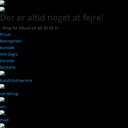
Der er altid noget at fejre!
- Ring for tilbud på 40 20 58 51
Priser
Betingelser
Kontakt
Om Dyg's
Forside
festtelte
bord/stol/service
servering
vin
mad