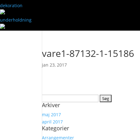
dekoration
underholdning
vare1-87132-1-15186
jan 23, 2017
Søg
Arkiver
efter:
maj 2017
april 2017
Kategorier
Arrangementer