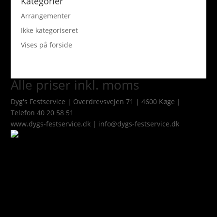
Kategorier
Arrangementer
Ikke kategoriseret
Vises på forside
Alle priser inkl. moms
Dyg's Festservice | Overdrevsvejen 71 | 4600 Køge |
Telefon 40 20 58 51
www.dygs-festservice.dk | info@dygs-festservice.dk