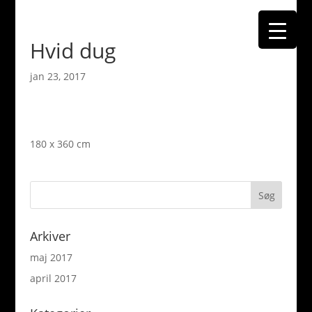
Hvid dug
jan 23, 2017
180 x 360 cm
Arkiver
maj 2017
april 2017