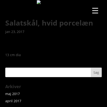
Salatskål, hvid porcelæn
jan 23, 2017
13 cm dia
Arkiver
maj 2017
april 2017