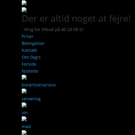
Der er altid noget at fejre!
- Ring for tilbud på 40 20 58 51
Priser
Betingelser
Kontakt
Om Dyg's
Forside
festtelte
bord/stol/service
servering
vin
mad