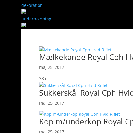
dekoration
underholdning
Mælkekande Royal Cph Hvi
maj 25, 2017
38 cl
Sukkerskål Royal Cph Hvid
maj 25, 2017
Kop m/underkop Royal Cph
maj 25, 2017